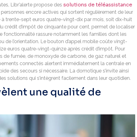
solutions de téléassistance
utes, Libr’alerte propose des
s personnes encore actives qui sortent régulièrement de leur
à trente-sept euros quatre-vingt-dix par mois, soit dix-huit
u crédit d’impôt de cinquante pour cent, permet de localiser
tte fonctionnalité rassure notamment les familles dont les
u de l’orientation. Le bouton d’appel mobile coûte vingt-
ize euros quatre-vingt-quinze après crédit d’impôt. Pour
eurs de fumée, de monoxyde de carbone, de gaz naturel et
pements connectés alertent immédiatement la centrale en
ide des secours si nécessaire. La domotique s’invite ainsi
es solutions qui s’intègrent facilement dans leur quotidien.
èlent une qualité de