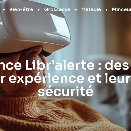
Bien-être
Grossesse
Maladie
Minceu
or
ce Libr’alerte : des
r expérience et leu
sécurité