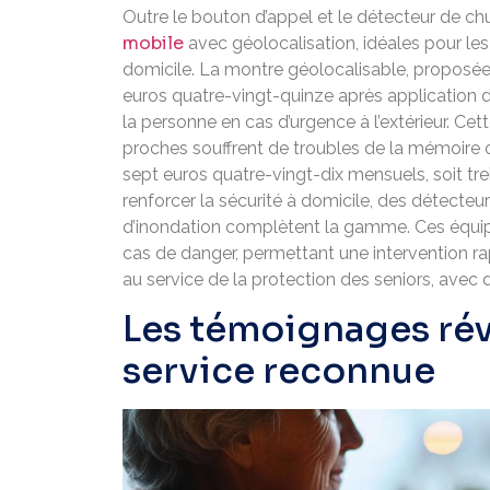
Outre le bouton d’appel et le détecteur de ch
mobile
avec géolocalisation, idéales pour le
domicile. La montre géolocalisable, proposée 
euros quatre-vingt-quinze après application d
la personne en cas d’urgence à l’extérieur. Ce
proches souffrent de troubles de la mémoire o
sept euros quatre-vingt-dix mensuels, soit tre
renforcer la sécurité à domicile, des détect
d’inondation complètent la gamme. Ces équi
cas de danger, permettant une intervention rap
au service de la protection des seniors, avec d
Les témoignages rév
service reconnue