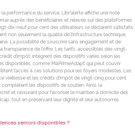
la performance du service. Libr’alerte affiche une note
nue auprès des bénéficiaires et relevée sur des plateformes
gt-dix-neuf pour cent des utilisateurs se déclarent satisfaits
nt non seulement la qualité de l’infrastructure technique,
maine. La possibilité de souscrire sans engagement et de
 transparence de l’offre. Les tarifs, accessibles dès vingt-
édit d’impôt, intègrent des dispositifs variés selon les
ères disponibles, comme MaPrimeAdapt’ qui peut couvrir
acilitent l’accès à ces solutions pour les foyers modestes. Les
 vieillesse et les crédits d’impôt de vingt-cinq pour cent
complètent les dispositifs de soutien. Ainsi, la
ncret et rassurant pour favoriser le maintien à domicile des
cap, tout en préservant leur dignité et leur autonomie.
dences seniors disponibles ?