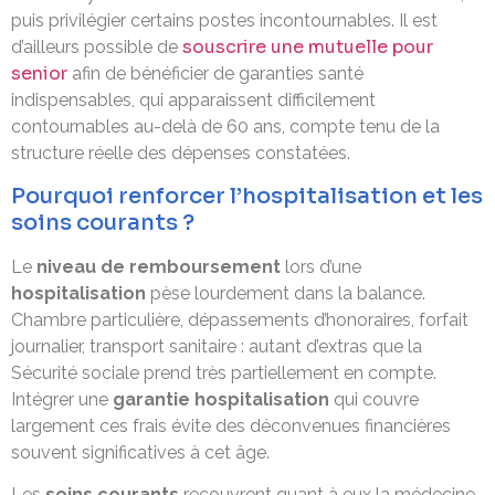
puis privilégier certains postes incontournables. Il est
souscrire une mutuelle pour
d’ailleurs possible de
senior
afin de bénéficier de garanties santé
indispensables, qui apparaissent difficilement
contournables au-delà de 60 ans, compte tenu de la
structure réelle des dépenses constatées.
Pourquoi renforcer l’hospitalisation et les
soins courants ?
Le
niveau de remboursement
lors d’une
hospitalisation
pèse lourdement dans la balance.
Chambre particulière, dépassements d’honoraires, forfait
journalier, transport sanitaire : autant d’extras que la
Sécurité sociale prend très partiellement en compte.
Intégrer une
garantie hospitalisation
qui couvre
largement ces frais évite des déconvenues financières
souvent significatives à cet âge.
Les
soins courants
recouvrent quant à eux la médecine