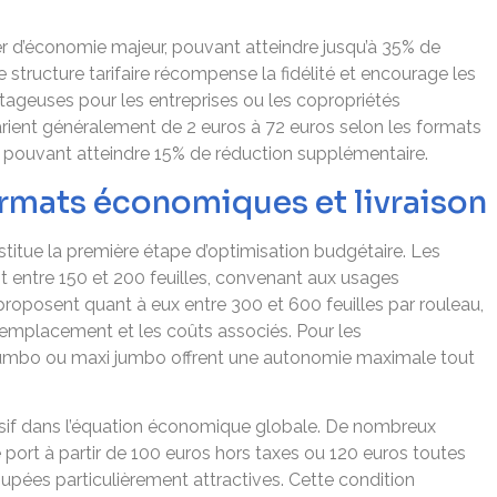
ier d’économie majeur, pouvant atteindre jusqu’à 35% de
 structure tarifaire récompense la fidélité et encourage les
geuses pour les entreprises ou les copropriétés
varient généralement de 2 euros à 72 euros selon les formats
s pouvant atteindre 15% de réduction supplémentaire.
ormats économiques et livraison
titue la première étape d’optimisation budgétaire. Les
 entre 150 et 200 feuilles, convenant aux usages
oposent quant à eux entre 300 et 600 feuilles par rouleau,
emplacement et les coûts associés. Pour les
jumbo ou maxi jumbo offrent une autonomie maximale tout
écisif dans l’équation économique globale. De nombreux
e port à partir de 100 euros hors taxes ou 120 euros toutes
ées particulièrement attractives. Cette condition