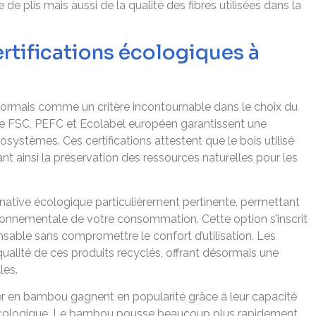
plis mais aussi de la qualité des fibres utilisées dans la
ertifications écologiques à
ormais comme un critère incontournable dans le choix du
 que FSC, PEFC et Ecolabel européen garantissent une
systèmes. Ces certifications attestent que le bois utilisé
t ainsi la préservation des ressources naturelles pour les
ernative écologique particulièrement pertinente, permettant
ronnementale de votre consommation. Cette option s’inscrit
ble sans compromettre le confort d’utilisation. Les
ualité de ces produits recyclés, offrant désormais une
les.
er en bambou gagnent en popularité grâce à leur capacité
t écologique. Le bambou pousse beaucoup plus rapidement