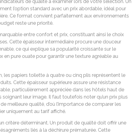
indicateurs de qualité à examiner lors de votre sélection. Un
ement l’option standard avec un prix abordable, idéal pour
culière. Ce format convient parfaitement aux environnements
dget reste une priorité.
emarquable entre confort et prix, constituant ainsi le choix
ises. Cette épaisseur intermédiaire procure une douceur
able, ce qui explique sa popularité croissante sur le
x en pure ouate pour garantir une texture agréable au
les papiers toilette à quatre ou cinq plis représentent le
its. Cette épaisseur supérieure assure une résistance
ble, particulièrement appréciée dans les hôtels haut de
ignant leur image. Il faut toutefois noter qu’un prix plus
 meilleure qualité, d’où l’importance de comparer les
er uniquement au tarif affiché.
 critère déterminant. Un produit de qualité doit offrir une
ésagréments liés à la déchirure prématurée. Cette