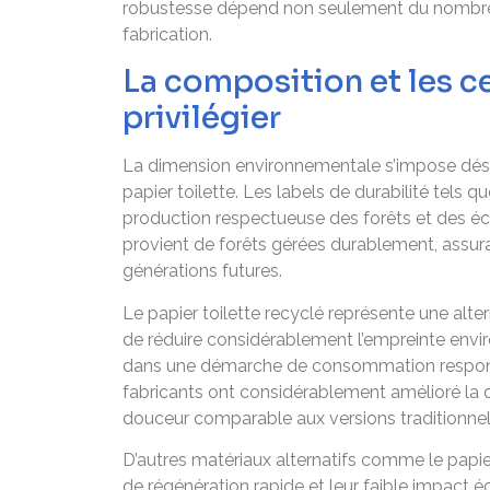
robustesse dépend non seulement du nombre de 
fabrication.
La composition et les c
privilégier
La dimension environnementale s’impose dés
papier toilette. Les labels de durabilité tels
production respectueuse des forêts et des éco
provient de forêts gérées durablement, assuran
générations futures.
Le papier toilette recyclé représente une alt
de réduire considérablement l’empreinte envi
dans une démarche de consommation responsa
fabricants ont considérablement amélioré la q
douceur comparable aux versions traditionnel
D’autres matériaux alternatifs comme le papi
de régénération rapide et leur faible impac