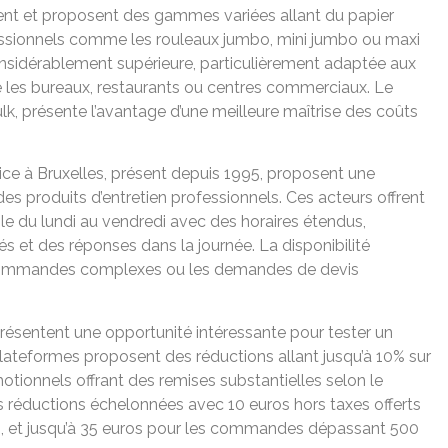
ient et proposent des gammes variées allant du papier
essionnels comme les rouleaux jumbo, mini jumbo ou maxi
nsidérablement supérieure, particulièrement adaptée aux
les bureaux, restaurants ou centres commerciaux. Le
lk, présente l’avantage d’une meilleure maîtrise des coûts
ce à Bruxelles, présent depuis 1995, proposent une
es produits d’entretien professionnels. Ces acteurs offrent
le du lundi au vendredi avec des horaires étendus,
s et des réponses dans la journée. La disponibilité
s commandes complexes ou les demandes de devis
résentent une opportunité intéressante pour tester un
ateformes proposent des réductions allant jusqu’à 10% sur
ionnels offrant des remises substantielles selon le
s réductions échelonnées avec 10 euros hors taxes offerts
s, et jusqu’à 35 euros pour les commandes dépassant 500