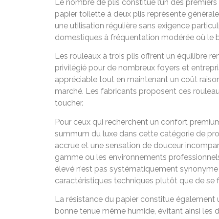
Le nombre de plis constitue l’un des premiers 
papier toilette à deux plis représente général
une utilisation régulière sans exigence parti
domestiques à fréquentation modérée où le bu
Les rouleaux à trois plis offrent un équilibre r
privilégié pour de nombreux foyers et entrepr
appréciable tout en maintenant un coût raisonn
marché. Les fabricants proposent ces rouleau
toucher.
Pour ceux qui recherchent un confort premium, 
summum du luxe dans cette catégorie de produ
accrue et une sensation de douceur incompara
gamme ou les environnements professionnels so
élevé n’est pas systématiquement synonyme de
caractéristiques techniques plutôt que de se fi
La résistance du papier constitue également un
bonne tenue même humide, évitant ainsi les d