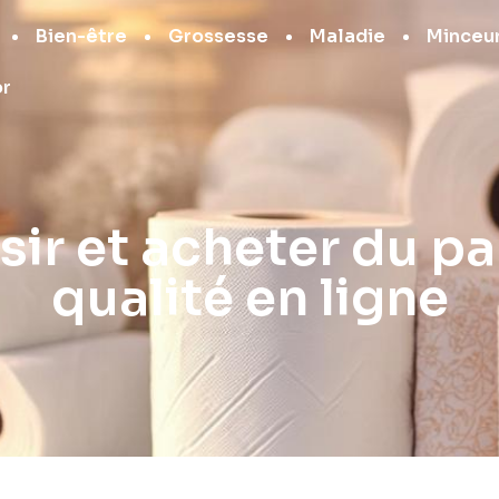
Bien-être
Grossesse
Maladie
Minceu
or
r et acheter du pap
qualité en ligne